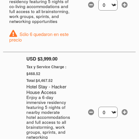
residency featuring 5 nights of
co-living accommodations and
Selecciona la canti
full access to all brainstorming,
work groups, sprints, and
networking opportunities
Sólo 6 quedaron en este
precio
USD $3,999.00
Tax y Service Charge :
$468.52
Total $4,467.52
Hotel Stay - Hacker
House Access
Enjoy a 6-day
immersive residency
featuring 5 nights of
nearby moderate
Selecciona la canti
hotel accommodations
and full access to all
brainstorming, work
groups, sprints, and
networking