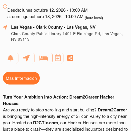
Todo
sobre
Desde: lunes octubre 12, 2026 - 10:00 AM
Marketing,
a: domingo octubre 18, 2026 - 10:00 AM
(hora local)
SEO
Las Vegas - Clark County
- Las Vegas, NV
y
Publicidad
Clark County Public Library 1401 E Flamingo Rd, Las Vegas,
NV 89119
de
Tus
Eventos
Más Información