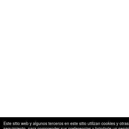
Este sitio web y algunos terceros en este sitio utilizan cookies y otr
seguimiento, para comprender sus preferencias y brindarle un servici